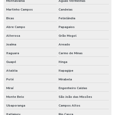
Montalvânia
Águas Vermelhas
Martinho Campos
Candeias
Bicas
Felixlândia
Abre Campo
Papagaios
Alterosa
Grão Mogol
Joaíma
Areado
Itaguara
Carmo de Minas
Guapé
Itinga
Ataléia
Itapagipe
Poté
Mirabela
Miraí
Engenheiro Caldas
Monte Belo
São João das Missões
Ubaporanga
Campos Altos
Itatiaiuçu
Rio Casca