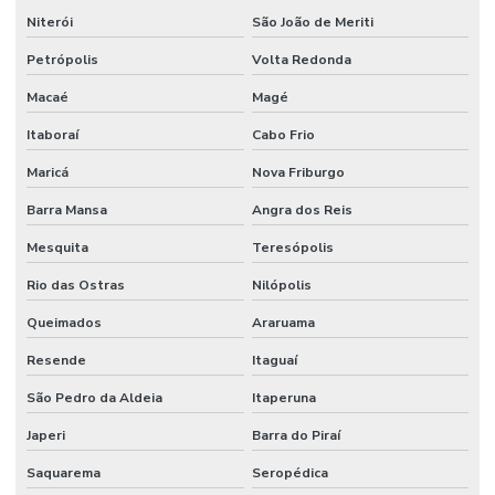
Niterói
São João de Meriti
Petrópolis
Volta Redonda
Macaé
Magé
Itaboraí
Cabo Frio
Maricá
Nova Friburgo
Barra Mansa
Angra dos Reis
Mesquita
Teresópolis
Rio das Ostras
Nilópolis
Queimados
Araruama
Resende
Itaguaí
São Pedro da Aldeia
Itaperuna
Japeri
Barra do Piraí
Saquarema
Seropédica