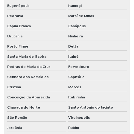
Eugenópolis
Itamogi
Pedralva
Icaraí de Minas
Capim Branco
Canápolis
Urucânia
Ninheira
Porto Firme
Delta
Santa Maria de Itabira
Itaipé
Pedras de Maria da Cruz
Fervedouro
Senhora dos Remédios
Capitólio
Cristina
Mercês
Conceição da Aparecida
Itabirinha
Chapada do Norte
Santo Antônio do Jacinto
São Romão
Virginópolis
Jordânia
Rubim