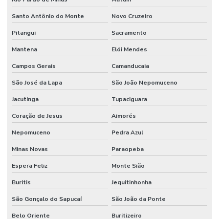
Santo Antônio do Monte
Novo Cruzeiro
Pitangui
Sacramento
Mantena
Elói Mendes
Campos Gerais
Camanducaia
São José da Lapa
São João Nepomuceno
Jacutinga
Tupaciguara
Coração de Jesus
Aimorés
Nepomuceno
Pedra Azul
Minas Novas
Paraopeba
Espera Feliz
Monte Sião
Buritis
Jequitinhonha
São Gonçalo do Sapucaí
São João da Ponte
Belo Oriente
Buritizeiro