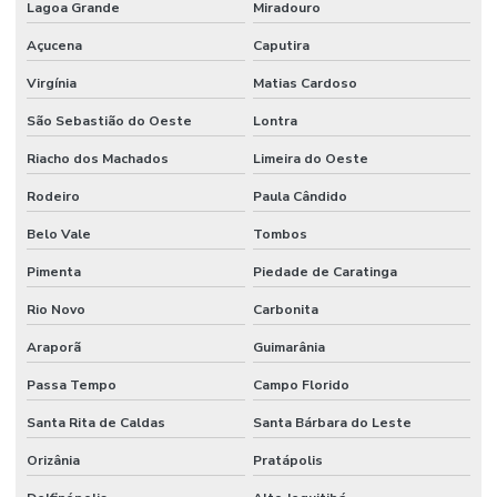
Lagoa Grande
Miradouro
Açucena
Caputira
Virgínia
Matias Cardoso
São Sebastião do Oeste
Lontra
Riacho dos Machados
Limeira do Oeste
Rodeiro
Paula Cândido
Belo Vale
Tombos
Pimenta
Piedade de Caratinga
Rio Novo
Carbonita
Araporã
Guimarânia
Passa Tempo
Campo Florido
Santa Rita de Caldas
Santa Bárbara do Leste
Orizânia
Pratápolis