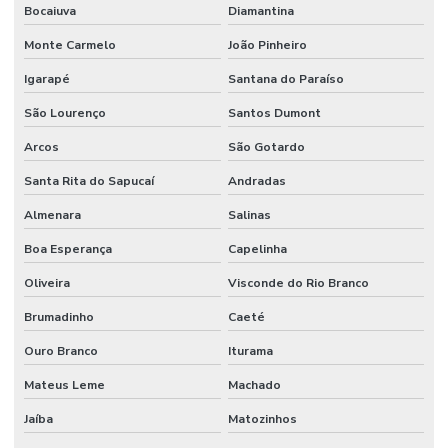
Bocaiuva
Diamantina
Monte Carmelo
João Pinheiro
Igarapé
Santana do Paraíso
São Lourenço
Santos Dumont
Arcos
São Gotardo
Santa Rita do Sapucaí
Andradas
Almenara
Salinas
Boa Esperança
Capelinha
Oliveira
Visconde do Rio Branco
Brumadinho
Caeté
Ouro Branco
Iturama
Mateus Leme
Machado
Jaíba
Matozinhos