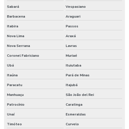
Sabará
Vespasiano
Barbacena
Araguari
Itabira
Passos
Nova Lima
Araxá
Nova Serrana
Lavras
Coronel Fabriciano
Muriaé
Ubá
Ituiutaba
Itaúna
Pará de Minas
Paracatu
Itajubá
Manhuaçu
São João del Rei
Patrocínio
Caratinga
Unaí
Esmeraldas
Timóteo
Curvelo