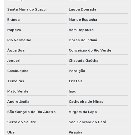
Santa Maria do Suaçuí
Lagoa Dourada
Ilicínea
Mar de Espanha
Itapeva
Bom Repouso
Rio Vermelho
Dores do Indaiá
Água Boa
Conceição do Rio Verde
Jequeri
Chapada Gaúcha
Cambuquira
Perdigão
Teixeiras
Cristais
Mato Verde
Iapu
Andrelândia
Cachoeira de Minas
São Gonçalo do Rio Abaixo
Virgem da Lapa
Serra do Salitre
São Gonçalo do Pará
Ubaí
Piraúba