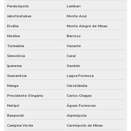
Paraisópolis
Lambari
Jaboticatubas
Monte Azul
Ervália
Monte Alegre de Minas
Medina
Barroso
Turmalina
Vazante
Simonésia
Caraí
Ipanema
Itaobim
Guaranésia
Lagoa Formosa
Manga
Varzelândia
Presidente Olegário
Carlos Chagas
Matipó
Águas Formosas
Baependi
Alpinópolis
Campina Verde
Carmópolis de Minas