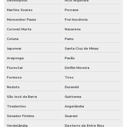
Delfinópolis
Alto Jequitibá
Martins Soares
Pocrane
Monsenhor Paulo
Frei Inocêncio
Coronel Murta
Nazareno
Coluna
Pains
Japonvar
Santa Cruz de Minas
Araponga
Pavão
Florestal
Delfim Moreira
Formoso
Tiros
Reduto
Durandé
São José da Barra
Guiricema
Tiradentes
Angelândia
Senador Firmino
Guarani
Verdelândia
Desterro de Entre Rios