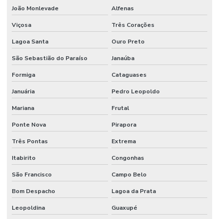
João Monlevade
Alfenas
Viçosa
Três Corações
Lagoa Santa
Ouro Preto
São Sebastião do Paraíso
Janaúba
Formiga
Cataguases
Januária
Pedro Leopoldo
Mariana
Frutal
Ponte Nova
Pirapora
Três Pontas
Extrema
Itabirito
Congonhas
São Francisco
Campo Belo
Bom Despacho
Lagoa da Prata
Leopoldina
Guaxupé