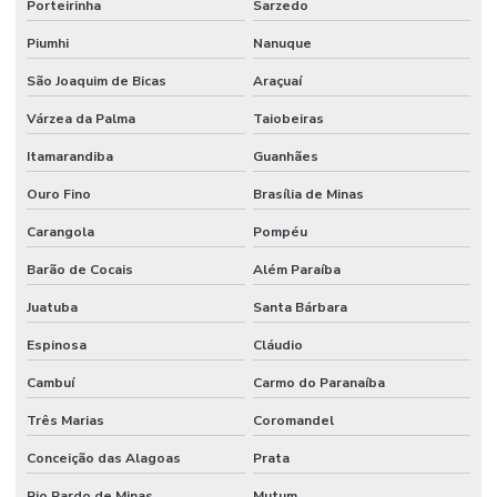
Porteirinha
Sarzedo
Piumhi
Nanuque
São Joaquim de Bicas
Araçuaí
Várzea da Palma
Taiobeiras
Itamarandiba
Guanhães
Ouro Fino
Brasília de Minas
Carangola
Pompéu
Barão de Cocais
Além Paraíba
Juatuba
Santa Bárbara
Espinosa
Cláudio
Cambuí
Carmo do Paranaíba
Três Marias
Coromandel
Conceição das Alagoas
Prata
Rio Pardo de Minas
Mutum