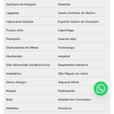
Santana da Vargem
Itumirim
Lagamar
Santo Antônio do Retiro
Cabeceira Grande
Espírito Santo do Dourado
Pouso Alto
Capetinga
Periquito
Guarda-Mor
Divinolândia de Minas
Felisburgo
Machacalis
Jequitaí
São Sebastião da Bela Vista
Engenheiro Navarro
Indaiabira
São Miguel do Anta
Divisa Alegre
Sapucaí-Mirim
Naque
Palmópolis
Ibiaí
Abadia dos Dourados
Inhaúma
Aiuruoca