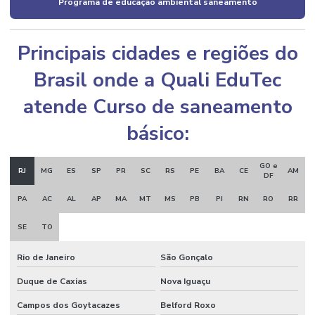
Programa de educação ambiental saneamento
Principais cidades e regiões do
Brasil onde a Quali EduTec
atende Curso de saneamento
básico:
GO e
RJ
MG
ES
SP
PR
SC
RS
PE
BA
CE
AM
DF
PA
AC
AL
AP
MA
MT
MS
PB
PI
RN
RO
RR
SE
TO
Rio de Janeiro
São Gonçalo
Duque de Caxias
Nova Iguaçu
Campos dos Goytacazes
Belford Roxo