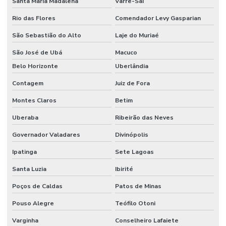
Santa Maria Madalena
Varre-Sai
Rio das Flores
Comendador Levy Gasparian
São Sebastião do Alto
Laje do Muriaé
São José de Ubá
Macuco
Belo Horizonte
Uberlândia
Contagem
Juiz de Fora
Montes Claros
Betim
Uberaba
Ribeirão das Neves
Governador Valadares
Divinópolis
Ipatinga
Sete Lagoas
Santa Luzia
Ibirité
Poços de Caldas
Patos de Minas
Pouso Alegre
Teófilo Otoni
Varginha
Conselheiro Lafaiete