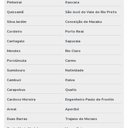
Pinheiral
Itaocara
Quissamã
São José do Vale do Rio Preto
Silva Jardim
Conceição de Macabu
Cordeiro
Porto Real
Cantagalo
Sapucaia
Mendes
Rio Claro
Porciúncula
Carmo
Sumidouro
Natividade
Cambuci
Italva
Carapebus
Quatis
Cardoso Moreira
Engenheiro Paulo de Frontin
Areal
Aperibé
Duas Barras
Trajano de Moraes