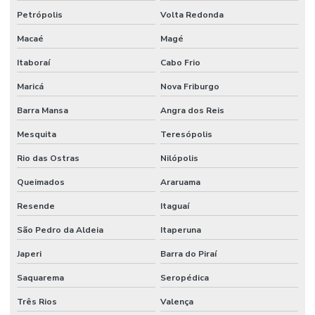
Petrópolis
Volta Redonda
Macaé
Magé
Itaboraí
Cabo Frio
Maricá
Nova Friburgo
Barra Mansa
Angra dos Reis
Mesquita
Teresópolis
Rio das Ostras
Nilópolis
Queimados
Araruama
Resende
Itaguaí
São Pedro da Aldeia
Itaperuna
Japeri
Barra do Piraí
Saquarema
Seropédica
Três Rios
Valença