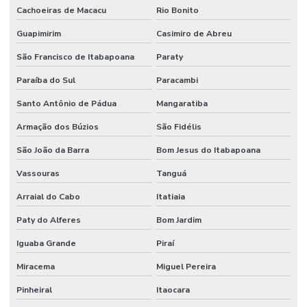
Cachoeiras de Macacu
Rio Bonito
Guapimirim
Casimiro de Abreu
São Francisco de Itabapoana
Paraty
Paraíba do Sul
Paracambi
Santo Antônio de Pádua
Mangaratiba
Armação dos Búzios
São Fidélis
São João da Barra
Bom Jesus do Itabapoana
Vassouras
Tanguá
Arraial do Cabo
Itatiaia
Paty do Alferes
Bom Jardim
Iguaba Grande
Piraí
Miracema
Miguel Pereira
Pinheiral
Itaocara