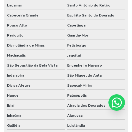
Lagamar
Santo Antônio do Retiro
Cabeceira Grande
Espírito Santo do Dourado
Pouso Alto
Capetinga
Periquito
Guarda-Mor
Divinolândia de Minas
Felisburgo
Machacalis
Jequitaí
São Sebastião da Bela Vista
Engenheiro Navarro
Indaiabira
São Miguel do Anta
Divisa Alegre
Sapucaí-Mirim
Naque
Palmópolis
Ibiaí
Abadia dos Dourados
Inhaúma
Aiuruoca
Galiléia
Luislândia