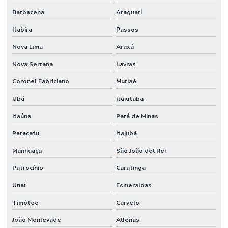
Barbacena
Araguari
Itabira
Passos
Nova Lima
Araxá
Nova Serrana
Lavras
Coronel Fabriciano
Muriaé
Ubá
Ituiutaba
Itaúna
Pará de Minas
Paracatu
Itajubá
Manhuaçu
São João del Rei
Patrocínio
Caratinga
Unaí
Esmeraldas
Timóteo
Curvelo
João Monlevade
Alfenas