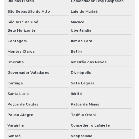
Rio das Flores
Comendador Levy Gasparian
São Sebastião do Alto
Laje do Muriaé
São José de Ubá
Macuco
Belo Horizonte
Uberlândia
Contagem
Juiz de Fora
Montes Claros
Betim
Uberaba
Ribeirão das Neves
Governador Valadares
Divinópolis
Ipatinga
Sete Lagoas
Santa Luzia
Ibirité
Poços de Caldas
Patos de Minas
Pouso Alegre
Teófilo Otoni
Varginha
Conselheiro Lafaiete
Sabará
Vespasiano