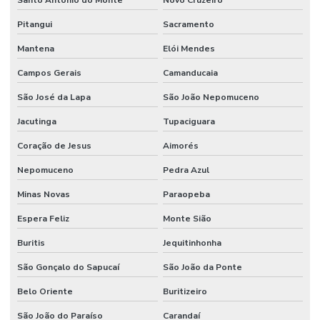
Santo Antônio do Monte
Novo Cruzeiro
Pitangui
Sacramento
Mantena
Elói Mendes
Campos Gerais
Camanducaia
São José da Lapa
São João Nepomuceno
Jacutinga
Tupaciguara
Coração de Jesus
Aimorés
Nepomuceno
Pedra Azul
Minas Novas
Paraopeba
Espera Feliz
Monte Sião
Buritis
Jequitinhonha
São Gonçalo do Sapucaí
São João da Ponte
Belo Oriente
Buritizeiro
São João do Paraíso
Carandaí