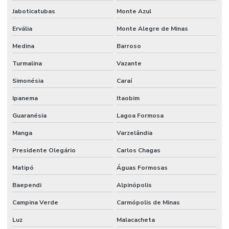
Jaboticatubas
Monte Azul
Ervália
Monte Alegre de Minas
Medina
Barroso
Turmalina
Vazante
Simonésia
Caraí
Ipanema
Itaobim
Guaranésia
Lagoa Formosa
Manga
Varzelândia
Presidente Olegário
Carlos Chagas
Matipó
Águas Formosas
Baependi
Alpinópolis
Campina Verde
Carmópolis de Minas
Luz
Malacacheta