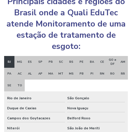
Principais cidades e regiões do
Brasil onde a Quali EduTec
atende Monitoramento de uma
estação de tratamento de
esgoto:
GO e
RJ
MG
ES
SP
PR
SC
RS
PE
BA
CE
AM
DF
PA
AC
AL
AP
MA
MT
MS
PB
PI
RN
RO
RR
SE
TO
Rio de Janeiro
São Gonçalo
Duque de Caxias
Nova Iguaçu
Campos dos Goytacazes
Belford Roxo
Niterói
São João de Meriti