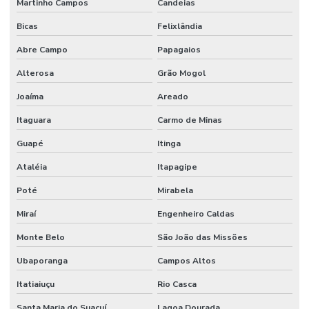
Martinho Campos
Candeias
Bicas
Felixlândia
Abre Campo
Papagaios
Alterosa
Grão Mogol
Joaíma
Areado
Itaguara
Carmo de Minas
Guapé
Itinga
Ataléia
Itapagipe
Poté
Mirabela
Miraí
Engenheiro Caldas
Monte Belo
São João das Missões
Ubaporanga
Campos Altos
Itatiaiuçu
Rio Casca
Santa Maria do Suaçuí
Lagoa Dourada