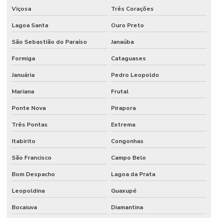
Viçosa
Três Corações
Lagoa Santa
Ouro Preto
São Sebastião do Paraíso
Janaúba
Formiga
Cataguases
Januária
Pedro Leopoldo
Mariana
Frutal
Ponte Nova
Pirapora
Três Pontas
Extrema
Itabirito
Congonhas
São Francisco
Campo Belo
Bom Despacho
Lagoa da Prata
Leopoldina
Guaxupé
Bocaiuva
Diamantina