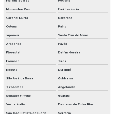
Martins Soares
Pocrane
Monsenhor Paulo
Frei Inocêncio
Coronel Murta
Nazareno
Coluna
Pains
Japonvar
Santa Cruz de Minas
Araponga
Pavão
Florestal
Delfim Moreira
Formoso
Tiros
Reduto
Durandé
São José da Barra
Guiricema
Tiradentes
Angelândia
Senador Firmino
Guarani
Verdelândia
Desterro de Entre Rios
São João Batista do Glória
Serrania