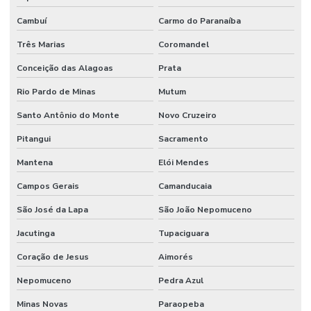
Cambuí
Carmo do Paranaíba
Três Marias
Coromandel
Conceição das Alagoas
Prata
Rio Pardo de Minas
Mutum
Santo Antônio do Monte
Novo Cruzeiro
Pitangui
Sacramento
Mantena
Elói Mendes
Campos Gerais
Camanducaia
São José da Lapa
São João Nepomuceno
Jacutinga
Tupaciguara
Coração de Jesus
Aimorés
Nepomuceno
Pedra Azul
Minas Novas
Paraopeba