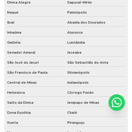
Divisa Alegre
Sapucaí-Mirim
Naque
Palmópolis
Ibiaí
Abadia dos Dourados
Inhaúma
Aiuruoca
Galiléia
Luislândia
Senador Amaral
Jeceaba
São José do Jacuri
São Sebastião do Anta
São Francisco de Paula
Silvianópolis
Central de Minas
Indianópolis
Heliodora
Córrego Fundo
Salto da Divisa
Jenipapo de Minas
Dona Euzébia
Chalé
Itueta
Piranguçu