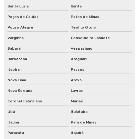
Santa Luzia
Ibirité
Poços de Caldas
Patos de Minas
Pouso Alegre
Teófilo Otoni
Varginha
Conselheiro Lafaiete
Sabará
Vespasiano
Barbacena
Araguari
Itabira
Passos
Nova Lima
Araxá
Nova Serrana
Lavras
Coronel Fabriciano
Muriaé
Ubá
Ituiutaba
Itaúna
Pará de Minas
Paracatu
Itajubá