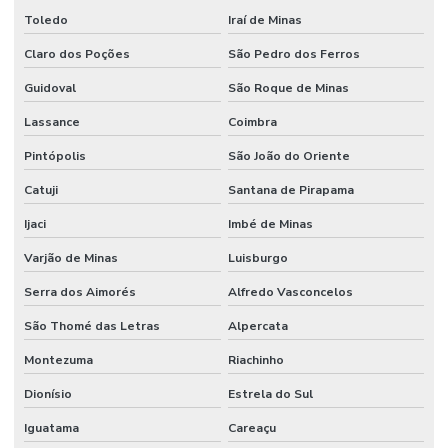
Toledo
Iraí de Minas
Claro dos Poções
São Pedro dos Ferros
Guidoval
São Roque de Minas
Lassance
Coimbra
Pintópolis
São João do Oriente
Catuji
Santana de Pirapama
Ijaci
Imbé de Minas
Varjão de Minas
Luisburgo
Serra dos Aimorés
Alfredo Vasconcelos
São Thomé das Letras
Alpercata
Montezuma
Riachinho
Dionísio
Estrela do Sul
Iguatama
Careaçu