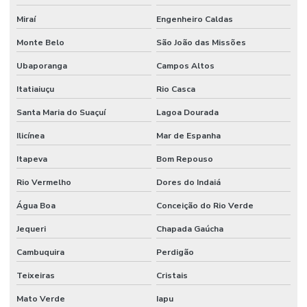
Miraí
Engenheiro Caldas
Monte Belo
São João das Missões
Ubaporanga
Campos Altos
Itatiaiuçu
Rio Casca
Santa Maria do Suaçuí
Lagoa Dourada
Ilicínea
Mar de Espanha
Itapeva
Bom Repouso
Rio Vermelho
Dores do Indaiá
Água Boa
Conceição do Rio Verde
Jequeri
Chapada Gaúcha
Cambuquira
Perdigão
Teixeiras
Cristais
Mato Verde
Iapu