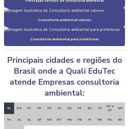
Prestação serviços de consultoria ambiental
Consultoria ambiental valores
Consultoria ambiental para prefeituras
Principais cidades e regiões do
Brasil onde a Quali EduTec
atende Empresas consultoria
ambiental:
GO e
RJ
MG
ES
SP
PR
SC
RS
PE
BA
CE
AM
DF
PA
AC
AL
AP
MA
MT
MS
PB
PI
RN
RO
RR