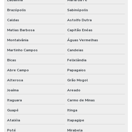
Ladainha
Maria da Fé
Brazópolis
Sabinópolis
Caldas
Astolfo Dutra
Matias Barbosa
Capitão Enéas
Montalvânia
Águas Vermelhas
Martinho Campos
Candeias
Bicas
Felixlândia
Abre Campo
Papagaios
Alterosa
Grão Mogol
Joaíma
Areado
Itaguara
Carmo de Minas
Guapé
Itinga
Ataléia
Itapagipe
Poté
Mirabela