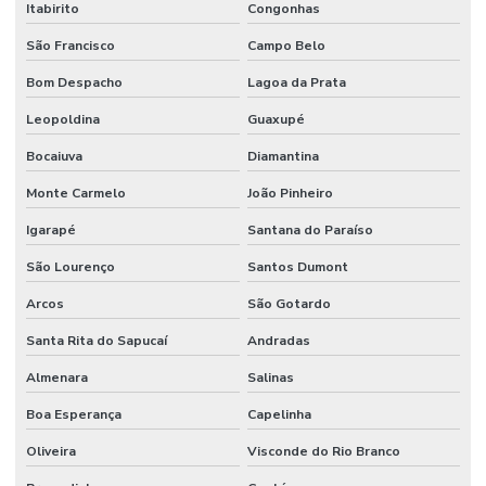
Itabirito
Congonhas
São Francisco
Campo Belo
Bom Despacho
Lagoa da Prata
Leopoldina
Guaxupé
Bocaiuva
Diamantina
Monte Carmelo
João Pinheiro
Igarapé
Santana do Paraíso
São Lourenço
Santos Dumont
Arcos
São Gotardo
Santa Rita do Sapucaí
Andradas
Almenara
Salinas
Boa Esperança
Capelinha
Oliveira
Visconde do Rio Branco