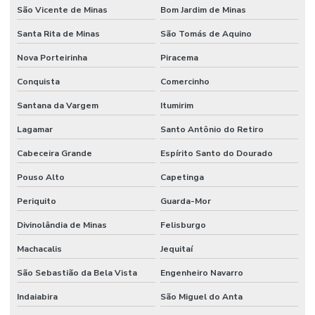
São Vicente de Minas
Bom Jardim de Minas
Santa Rita de Minas
São Tomás de Aquino
Nova Porteirinha
Piracema
Conquista
Comercinho
Santana da Vargem
Itumirim
Lagamar
Santo Antônio do Retiro
Cabeceira Grande
Espírito Santo do Dourado
Pouso Alto
Capetinga
Periquito
Guarda-Mor
Divinolândia de Minas
Felisburgo
Machacalis
Jequitaí
São Sebastião da Bela Vista
Engenheiro Navarro
Indaiabira
São Miguel do Anta