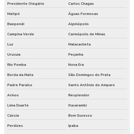
Presidente Olegário
Carlos Chagas
Matipó
Águas Formosas
Baependi
Alpinópolis
Campina Verde
Carmópolis de Minas
Luz
Malacacheta
Urucuia
Peçanha
Rio Pomba
Nova Era
Borda da Mata
São Domingos do Prata
Padre Paraíso
Santo Antônio do Amparo
Arinos
Resplendor
Lima Duarte
Itacarambi
Cássia
Bom Sucesso
Perdizes
Ipaba