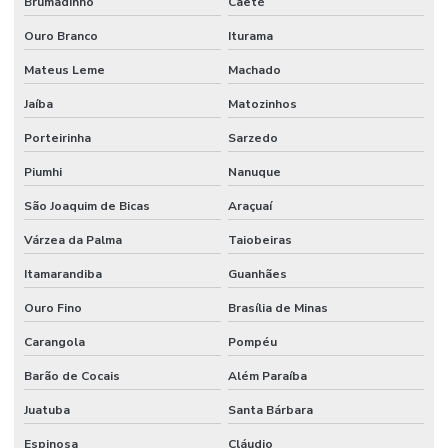
Brumadinho
Caeté
Ouro Branco
Iturama
Mateus Leme
Machado
Jaíba
Matozinhos
Porteirinha
Sarzedo
Piumhi
Nanuque
São Joaquim de Bicas
Araçuaí
Várzea da Palma
Taiobeiras
Itamarandiba
Guanhães
Ouro Fino
Brasília de Minas
Carangola
Pompéu
Barão de Cocais
Além Paraíba
Juatuba
Santa Bárbara
Espinosa
Cláudio