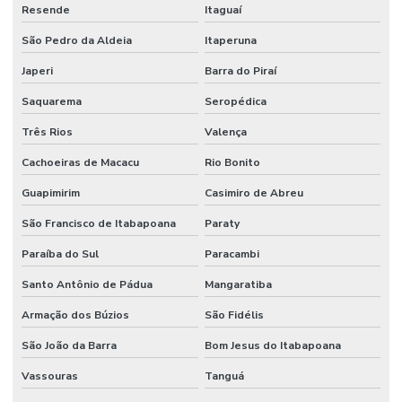
Resende
Itaguaí
São Pedro da Aldeia
Itaperuna
Japeri
Barra do Piraí
Saquarema
Seropédica
Três Rios
Valença
Cachoeiras de Macacu
Rio Bonito
Guapimirim
Casimiro de Abreu
São Francisco de Itabapoana
Paraty
Paraíba do Sul
Paracambi
Santo Antônio de Pádua
Mangaratiba
Armação dos Búzios
São Fidélis
São João da Barra
Bom Jesus do Itabapoana
Vassouras
Tanguá