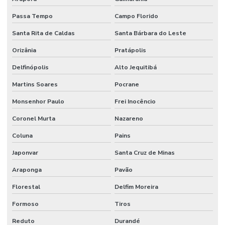
Passa Tempo
Campo Florido
Santa Rita de Caldas
Santa Bárbara do Leste
Orizânia
Pratápolis
Delfinópolis
Alto Jequitibá
Martins Soares
Pocrane
Monsenhor Paulo
Frei Inocêncio
Coronel Murta
Nazareno
Coluna
Pains
Japonvar
Santa Cruz de Minas
Araponga
Pavão
Florestal
Delfim Moreira
Formoso
Tiros
Reduto
Durandé