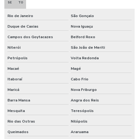
SE
TO
Rio de Janeiro
São Gonçalo
Duque de Caxias
Nova Iguaçu
Campos dos Goytacazes
Belford Roxo
Niterói
São João de Meriti
Petrópolis
Volta Redonda
Macaé
Magé
Itaboraí
Cabo Frio
Maricá
Nova Friburgo
Barra Mansa
Angra dos Reis
Mesquita
Teresópolis
Rio das Ostras
Nilópolis
Queimados
Araruama