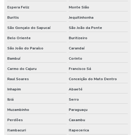
Espera Feliz
Monte Sião
Buritis
Jequitinhonha
São Gonçalo do Sapucaí
São João da Ponte
Belo Oriente
Buritizeiro
São João do Paraíso
Carandaí
Bambuí
Corinto
Carmo do Cajuru
Francisco Sá
Raul Soares
Conceição do Mato Dentro
Inhapim
Abaeté
Ibiá
Serro
Muzambinho
Paraguaçu
Perdões
Caxambu
Itambacuri
Itapecerica