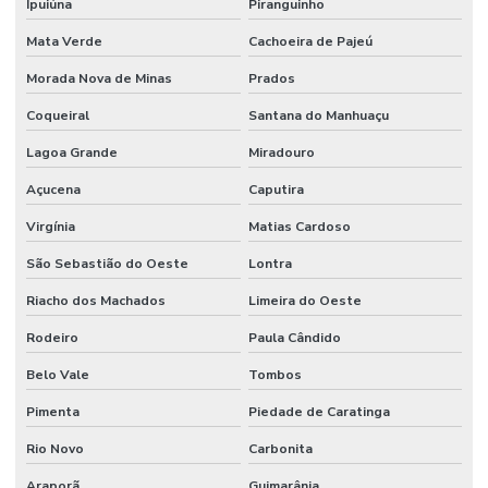
Ipuiúna
Piranguinho
Mata Verde
Cachoeira de Pajeú
Morada Nova de Minas
Prados
Coqueiral
Santana do Manhuaçu
Lagoa Grande
Miradouro
Açucena
Caputira
Virgínia
Matias Cardoso
São Sebastião do Oeste
Lontra
Riacho dos Machados
Limeira do Oeste
Rodeiro
Paula Cândido
Belo Vale
Tombos
Pimenta
Piedade de Caratinga
Rio Novo
Carbonita
Araporã
Guimarânia