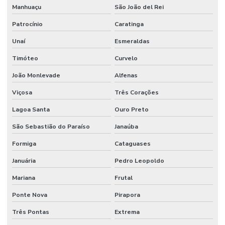
Manhuaçu
São João del Rei
Patrocínio
Caratinga
Unaí
Esmeraldas
Timóteo
Curvelo
João Monlevade
Alfenas
Viçosa
Três Corações
Lagoa Santa
Ouro Preto
São Sebastião do Paraíso
Janaúba
Formiga
Cataguases
Januária
Pedro Leopoldo
Mariana
Frutal
Ponte Nova
Pirapora
Três Pontas
Extrema