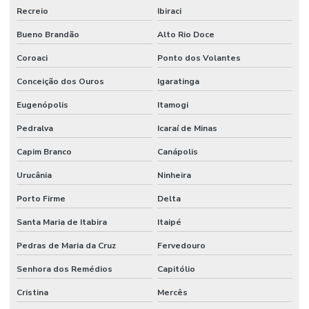
Recreio
Ibiraci
Bueno Brandão
Alto Rio Doce
Coroaci
Ponto dos Volantes
Conceição dos Ouros
Igaratinga
Eugenópolis
Itamogi
Pedralva
Icaraí de Minas
Capim Branco
Canápolis
Urucânia
Ninheira
Porto Firme
Delta
Santa Maria de Itabira
Itaipé
Pedras de Maria da Cruz
Fervedouro
Senhora dos Remédios
Capitólio
Cristina
Mercês