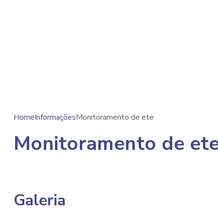
Home
Informações
Monitoramento de ete
Monitoramento de et
Galeria